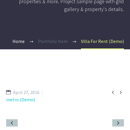
properties & more. Project sample page with grid
gallery & property's details.
Home
Portfolio Item
Villa For Rent (Demo)


April 27, 2016
metro (Demo)