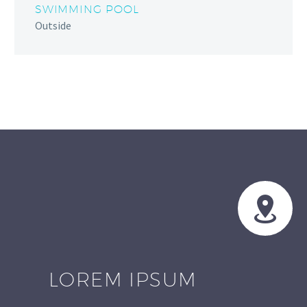
SWIMMING POOL
Outside


LOREM IPSUM